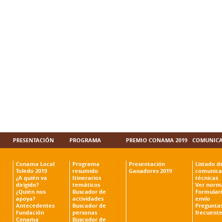
PRESENTACIÓN
PROGRAMA
PREMIO CONAMA 2019
COMUNICA
Conama Local
Programa
Presentación
Listado d
Toledo 2019
resumido
Ganadores 2019
comunica
¿A quién va
Itinerarios
técnicas
dirigido?
temáticos
Ver norm
¿Quién nos
Buscador de
Formulari
apoya?
actividades
envío
Antecedentes
Buscador de
Pregunta
Fundación
personas
frecuente
Conama
Buscador de