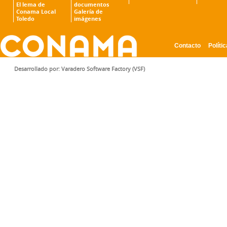
El lema de
documentos
Conama Local
Galería de
Toledo
imágenes
Contacto
Políti
CONFIGURACIÓN DE COOKIES
Desarrollado por:
Varadero Software Factory (VSF)
Cookies necesarias
Estas cookies son necesa
y no se pueden desactiv
configurar su navegador 
cookies, pero alguna área
cookies no almacenan n
identificación personal.