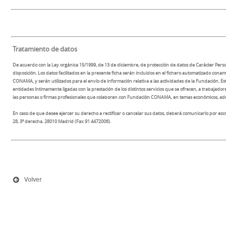
Tratamiento de datos
De acuerdo con la Ley orgánica 15/1999, de 13 de diciembre, de protección de datos de Carácter Perso
disposición. Los datos facilitados en la presente ficha serán incluidos en el fichero automatizado cona
CONAMA, y serán utilizados para el envío de información relativa a las actividades de la Fundación. Es
entidades íntimamente ligadas con la prestación de los distintos servicios que se ofrecen, a trabaj
las personas o firmas profesionales que colaboren con Fundación CONAMA, en temas económicos, adminis
En caso de que desee ejercer su derecho a rectificar o cancelar sus datos, deberá comunicarlo por e
28, 3º derecha. 28010 Madrid (Fax 91 4472006).
Volver