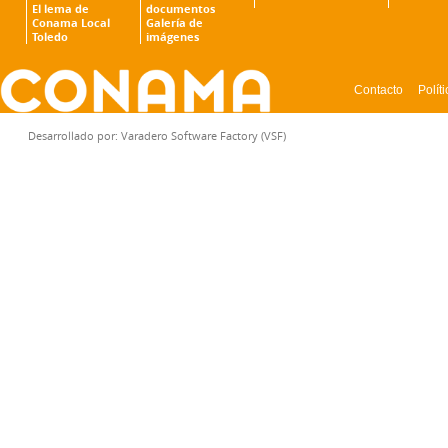
El lema de
documentos
Conama Local
Galería de
Toledo
imágenes
Contacto
Polít
CONFIGURACIÓN DE COOKIES
Desarrollado por:
Varadero Software Factory (VSF)
Cookies necesarias
Estas cookies son necesa
y no se pueden desactiv
configurar su navegador 
cookies, pero alguna área
cookies no almacenan n
identificación personal.