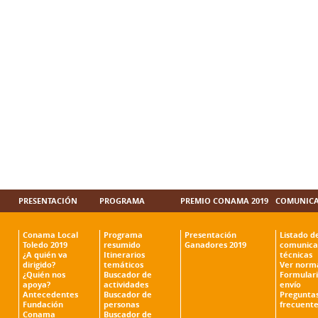
PRESENTACIÓN
PROGRAMA
PREMIO CONAMA 2019
COMUNICA
Conama Local
Programa
Presentación
Listado d
Toledo 2019
resumido
Ganadores 2019
comunica
¿A quién va
Itinerarios
técnicas
dirigido?
temáticos
Ver norm
¿Quién nos
Buscador de
Formulari
apoya?
actividades
envío
Antecedentes
Buscador de
Pregunta
Fundación
personas
frecuente
Conama
Buscador de