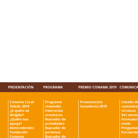
PRESENTACIÓN
PROGRAMA
PREMIO CONAMA 2019
COMUNICA
Conama Local
Programa
Presentación
Listado d
Toledo 2019
resumido
Ganadores 2019
comunica
¿A quién va
Itinerarios
técnicas
dirigido?
temáticos
Ver norm
¿Quién nos
Buscador de
Formulari
apoya?
actividades
envío
Antecedentes
Buscador de
Pregunta
Fundación
personas
frecuente
Conama
Buscador de