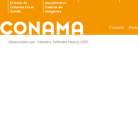
El lema de
documentos
Conama Local
Galería de
Toledo
imágenes
Contacto
Polít
CONFIGURACIÓN DE COOKIES
Desarrollado por:
Varadero Software Factory (VSF)
Cookies necesarias
Estas cookies son necesa
y no se pueden desactiv
configurar su navegador 
cookies, pero alguna área
cookies no almacenan n
identificación personal.