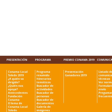
PRESENTACIÓN
PROGRAMA
PREMIO CONAMA 2019
COMUNICA
Conama Local
Programa
Presentación
Listado d
Toledo 2019
resumido
Ganadores 2019
comunica
¿A quién va
Itinerarios
técnicas
dirigido?
temáticos
Ver norm
¿Quién nos
Buscador de
Formulari
apoya?
actividades
envío
Antecedentes
Buscador de
Pregunta
Fundación
personas
frecuente
Conama
Buscador de
El lema de
documentos
Conama Local
Galería de
Toledo
imágenes