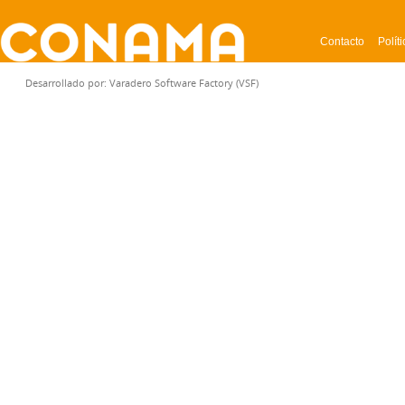
Contacto
Polít
CONFIGURACIÓN DE COOKIES
Desarrollado por:
Varadero Software Factory (VSF)
Cookies necesarias
Estas cookies son necesa
y no se pueden desactiv
configurar su navegador 
cookies, pero alguna área
cookies no almacenan n
identificación personal.
Cookies de rendimient